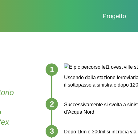
Progetto
1
Uscendo dalla stazione ferroviari
il sottopasso a sinistra e dopo 120m
torio
2
Successivamente si svolta a sinis
o
d’Acqua Nord
’ex
3
Dopo 1km e 300mt si incrocia via