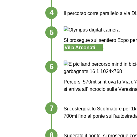
4
Il percorso corre parallelo a via 
5
Si prosegue sul sentiero Expo per
Villa Arconati
.
6
Percorsi 570mt si ritrova la Via 
si arriva all’incrocio sulla Varesi
7
Si costeggia lo Scolmatore per 1km
700mt fino al ponte sull’autostrad
8
Superato il ponte, si prosegue cos