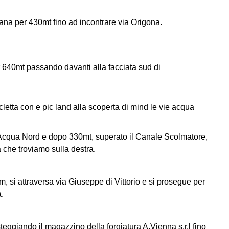
Diana per 430mt fino ad incontrare via Origona.
 640mt passando davanti alla facciata sud di
d’Acqua Nord e dopo 330mt, superato il Canale Scolmatore,
na che troviamo sulla destra.
, si attraversa via Giuseppe di Vittorio e si prosegue per
a.
teggiando il magazzino della forgiatura A.Vienna s.r.l fino