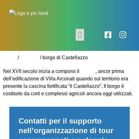
Home
/
glossary
/
borgo di Castellazzo
Partner e soggetti
Nel XVII secolo inizia a comporsi il
Borgo
, ancor prima
dell’edificazione di Villa Arconati quando sul territorio era
presente la cascina fortificata “il Castellazzo”. Il borgo è
costituito da corti e complessi agricoli ancora oggi utilizzati.
Contatti per il supporto
nell’organizzazione di tour