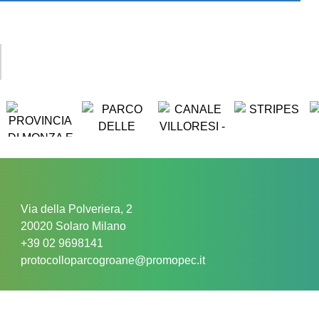
Via della Polveriera, 2
20020 Solaro Milano
+39 02 9698141
protocolloparcogroane@promopec.it