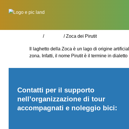
Home
/
glossary
/
Zoca dei Pirutit
Il laghetto della Zoca è un lago di origine artific
zona. Infatti, il nome Pirutit è il termine in dialet
Contatti per il supporto
nell’organizzazione di tour
accompagnati e noleggio bici: